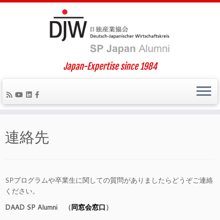
Japan-Expertise since 1984
Skip
to
連絡先
content
SPプログラムや卒業生に関しての質問がありましたらどうぞご連絡
ください。
DAAD SP Alumni （
）
同窓会窓口