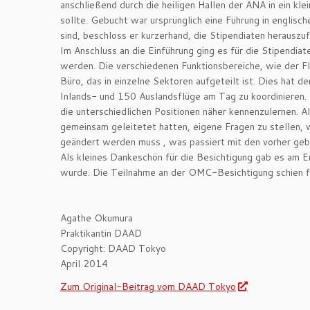
anschließend durch die heiligen Hallen der ANA in ein kl
sollte. Gebucht war ursprünglich eine Führung in englisc
sind, beschloss er kurzerhand, die Stipendiaten herauszu
Im Anschluss an die Einführung ging es für die Stipendi
werden. Die verschiedenen Funktionsbereiche, wie der Flu
Büro, das in einzelne Sektoren aufgeteilt ist. Dies hat
Inlands- und 150 Auslandsflüge am Tag zu koordinieren. D
die unterschiedlichen Positionen näher kennenzulernen. 
gemeinsam geleitetet hatten, eigene Fragen zu stellen, w
geändert werden muss , was passiert mit den vorher geb
Als kleines Dankeschön für die Besichtigung gab es am E
wurde. Die Teilnahme an der OMC-Besichtigung schien fü
Agathe Okumura
Praktikantin DAAD
Copyright: DAAD Tokyo
April 2014
Zum Original-Beitrag vom DAAD Tokyo