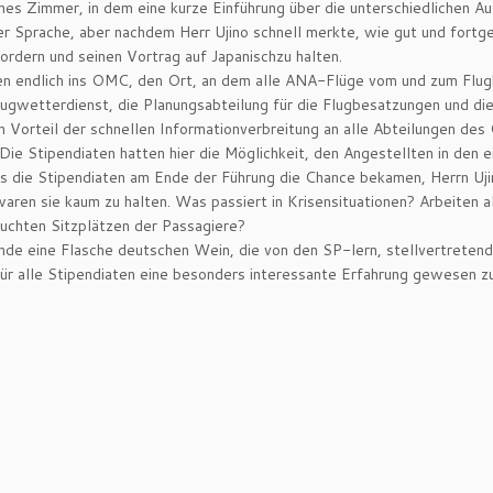
eines Zimmer, in dem eine kurze Einführung über die unterschiedlichen
her Sprache, aber nachdem Herr Ujino schnell merkte, wie gut und fortg
fordern und seinen Vortrag auf Japanischzu halten.
aten endlich ins OMC, den Ort, an dem alle ANA-Flüge vom und zum Flu
gwetterdienst, die Planungsabteilung für die Flugbesatzungen und die F
 den Vorteil der schnellen Informationverbreitung an alle Abteilungen
ie Stipendiaten hatten hier die Möglichkeit, den Angestellten in den e
Als die Stipendiaten am Ende der Führung die Chance bekamen, Herrn U
aren sie kaum zu halten. Was passiert in Krisensituationen? Arbeiten 
uchten Sitzplätzen der Passagiere?
nde eine Flasche deutschen Wein, die von den SP-lern, stellvertreten
r alle Stipendiaten eine besonders interessante Erfahrung gewesen zu