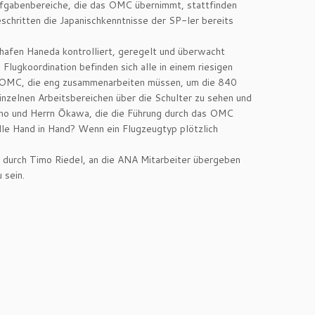
 Aufgabenbereiche, die das OMC übernimmt, stattfinden
eschritten die Japanischkenntnisse der SP-ler bereits
ghafen Haneda kontrolliert, geregelt und überwacht
lugkoordination befinden sich alle in einem riesigen
 des OMC, die eng zusammenarbeiten müssen, um die 840
inzelnen Arbeitsbereichen über die Schulter zu sehen und
jino und Herrn Ōkawa, die die Führung durch das OMC
alle Hand in Hand? Wenn ein Flugzeugtyp plötzlich
d durch Timo Riedel, an die ANA Mitarbeiter übergeben
 sein.