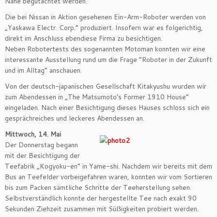
Nähe begutachtet werden.
Die bei Nissan in Aktion gesehenen Ein-Arm-Roboter werden von
„Yaskawa Electr. Corp.” produziert. Insofern war es folgerichtig,
direkt im Anschluss ebendiese Firma zu besichtigen.
Neben Robotertests des sogenannten Motoman konnten wir eine
interessante Ausstellung rund um die Frage “Roboter in der Zukunft
und im Alltag” anschauen.
Von der deutsch-japanischen Gesellschaft Kitakyushu wurden wir
zum Abendessen in „The Matsumoto’s Former 1910 House“
eingeladen. Nach einer Besichtigung dieses Hauses schloss sich ein
gesprächreiches und leckeres Abendessen an.
Mittwoch, 14. Mai
Der Donnerstag begann
mit der Besichtigung der
Teefabrik „Kogyoku-en” in Yame-shi. Nachdem wir bereits mit dem
Bus an Teefelder vorbeigefahren waren, konnten wir vom Sortieren
bis zum Packen sämtliche Schritte der Teeherstellung sehen.
Selbstverständlich konnte der hergestellte Tee nach exakt 90
Sekunden Ziehzeit zusammen mit Süẞigkeiten probiert werden.