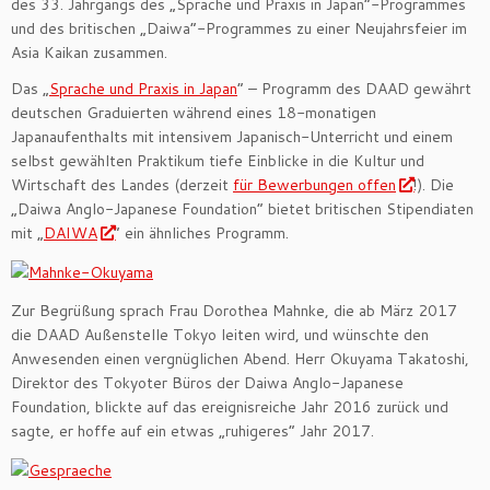
des 33. Jahrgangs des „Sprache und Praxis in Japan“-Programmes
und des britischen „Daiwa“-Programmes zu einer Neujahrsfeier im
Asia Kaikan zusammen.
Das „
Sprache und Praxis in Japan
“ – Programm des DAAD gewährt
deutschen Graduierten während eines 18-monatigen
Japanaufenthalts mit intensivem Japanisch-Unterricht und einem
selbst gewählten Praktikum tiefe Einblicke in die Kultur und
Wirtschaft des Landes (derzeit
für Bewerbungen offen
!). Die
„Daiwa Anglo-Japanese Foundation“ bietet britischen Stipendiaten
mit „
DAIWA
“ ein ähnliches Programm.
Zur Begrüßung sprach Frau Dorothea Mahnke, die ab März 2017
die DAAD Außenstelle Tokyo leiten wird, und wünschte den
Anwesenden einen vergnüglichen Abend. Herr Okuyama Takatoshi,
Direktor des Tokyoter Büros der Daiwa Anglo-Japanese
Foundation, blickte auf das ereignisreiche Jahr 2016 zurück und
sagte, er hoffe auf ein etwas „ruhigeres“ Jahr 2017.